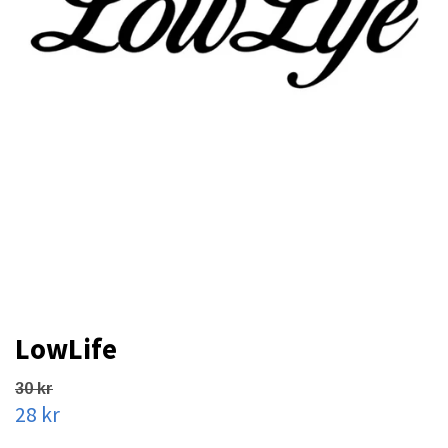
LowLife
30 kr
28 kr