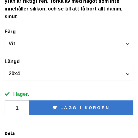
ytan är riktigt ren. Torka av med något som inte
innehåller silikon, och se till att få bort allt damm,
smut
Färg
Vit
Längd
20x4
I lager.
LÄGG I KORGEN
Dela