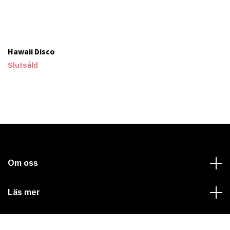
Hawaii Disco
Slutsåld
Om oss
Läs mer
Sociala medier