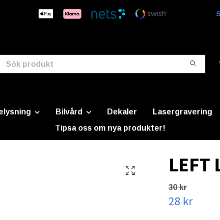
S
elysning
Bilvård
Dekaler
Lasergravering
Tipsa oss om nya produkter!
LEFT 
30 kr
28 kr