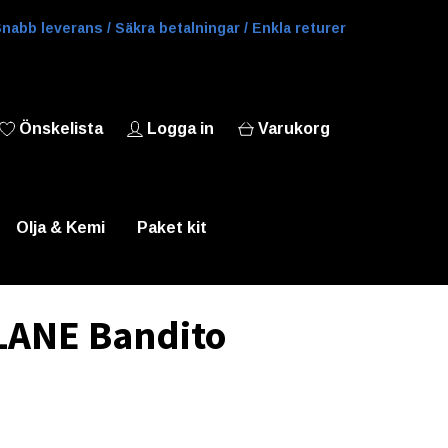
nabb leverans / Säkra betalningar / Enkla returer
Önskelista
Logga in
Varukorg
Olja & Kemi
Paket kit
LANE Bandito