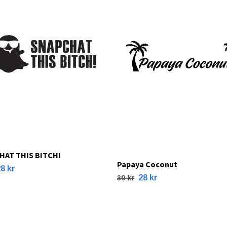
HAT THIS BITCH!
Papaya Coconut
8 kr
28 kr
30 kr