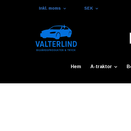
Inkl. moms
SEK
Hem
A-traktor
B