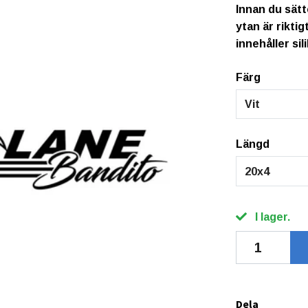
Innan du sätt
ytan är rikti
innehåller sil
Färg
Vit
Längd
20x4
I lager.
Dela