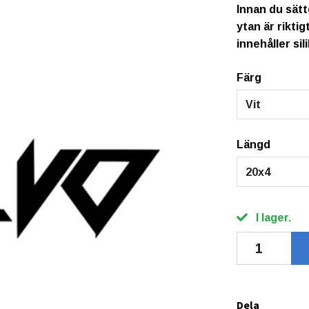
Innan du sätt
ytan är rikti
innehåller sil
Färg
Vit
Längd
20x4
I lager.
Dela