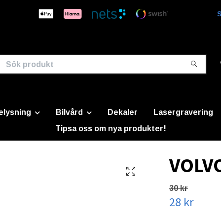
S
elysning
Bilvård
Dekaler
Lasergravering
Tipsa oss om nya produkter!
VOLV
30 kr
28 kr