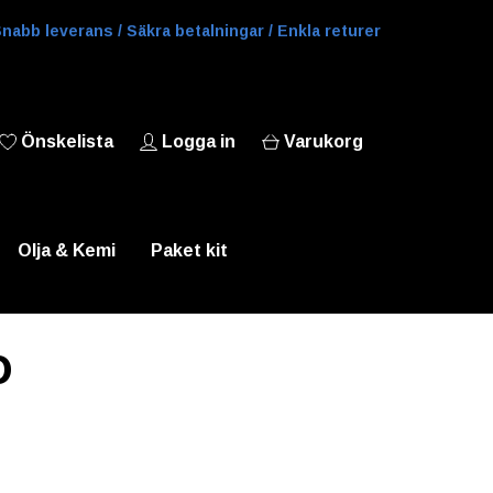
nabb leverans / Säkra betalningar / Enkla returer
Önskelista
Logga in
Varukorg
Olja & Kemi
Paket kit
O