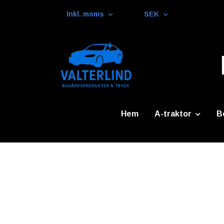
Inkl. moms
SEK
Hem
A-traktor
B