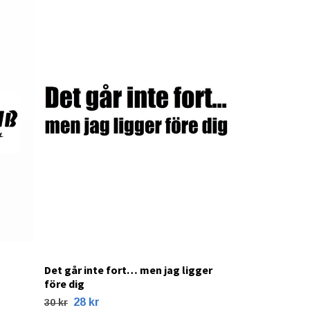
28 kr
30 kr
Det går inte fort… men jag ligger
före dig
28 kr
30 kr