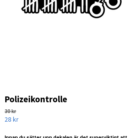
Polizeikontrolle
30 kr
28 kr
Innan du sätter upp dekalen är det superviktigt att