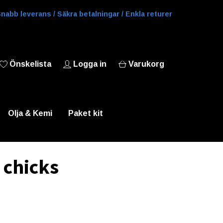
nabb leverans / Säkra betalningar / Enkla returer
Önskelista
Logga in
Varukorg
Olja & Kemi
Paket kit
 chicks