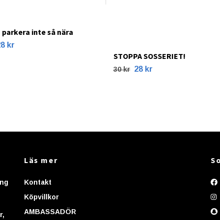
 parkera inte så nära
8 kr
STOPPA SOSSERIET!
28 kr
30 kr
Läs mer
So
ing
Kontakt
Köpvillkor
AMBASSADÖR
r,