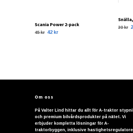
Snälla,
Scania Power 2-pack
2
30 kr
42 kr
45 kr
Om oss
På Valter Lind hittar du allt för A-traktor stypn
och premium bilvårdsprodukter på nätet. Vi
erbjuder kompletta lösningar för A-
traktorbyggen, inklusive hastighetsregulatore