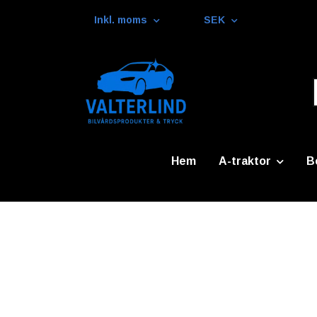
Inkl. moms
SEK
Hem
A-traktor
B