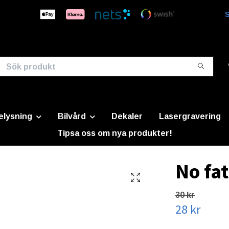
S
elysning
Bilvård
Dekaler
Lasergravering
Tipsa oss om nya produkter!
No fat
30 kr
28 kr