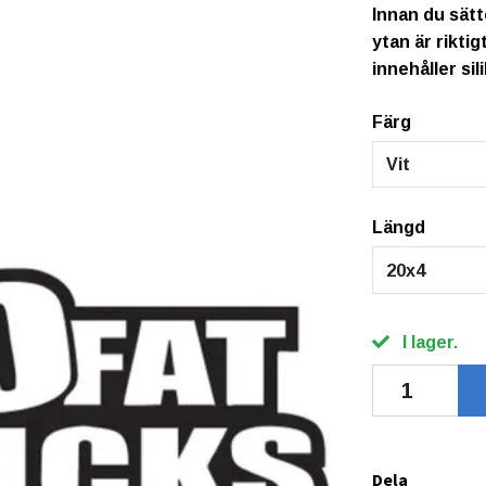
Innan du sätt
ytan är rikti
innehåller sil
Färg
Vit
Längd
20x4
I lager.
Dela