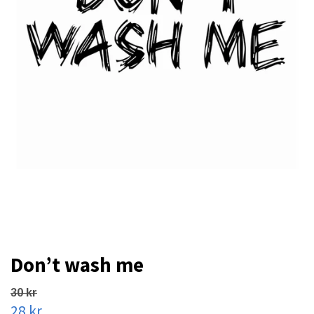
Don’t wash me
30 kr
28 kr