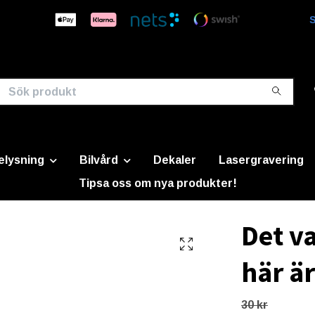
S
elysning
Bilvård
Dekaler
Lasergravering
Tipsa oss om nya produkter!
Det va
här är
30 kr