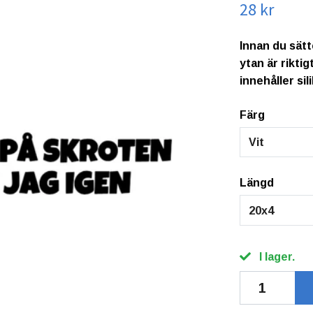
28 kr
Innan du sätt
ytan är rikti
innehåller sil
Färg
Vit
Längd
20x4
I lager.