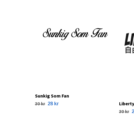
Sunkig Som Fan
Libert
28 kr
30 kr
2
30 kr