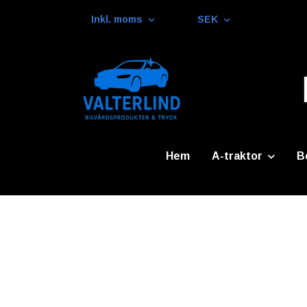
Inkl. moms
SEK
Hem
A-traktor
B