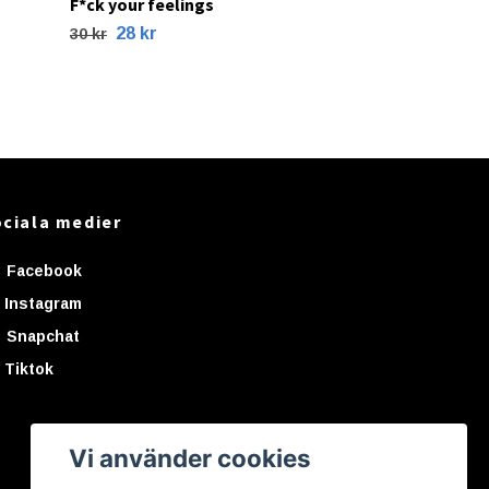
F*ck your feelings
28 kr
30 kr
ciala medier
Facebook
Instagram
Snapchat
Tiktok
Vi använder cookies