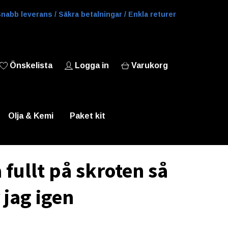
nabb leverans / Säkra betalningar / Enkla returer
Önskelista
Logga in
Varukorg
Olja & Kemi
Paket kit
 fullt på skroten så
 jag igen