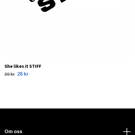
She likes it STIFF
28 kr
30 kr
Om oss