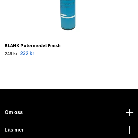
BLANK Polermedel Finish
232 kr
249 kr
Om oss
Läs mer