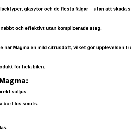
a lacktyper, glasytor och de flesta fälgar – utan att skada
snabbt och effektivt utan komplicerade steg.
sare har Magma en
mild citrusdoft
, vilket gör upplevelsen tr
odukt för hela bilen.
 Magma:
irekt solljus.
a bort lös smuts.
las.