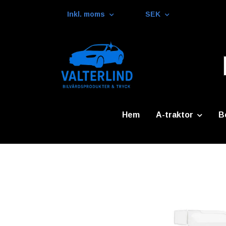
Inkl. moms
SEK
Hem
A-traktor
B