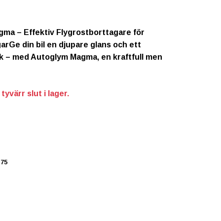
ma – Effektiv Flygrostborttagare för
arGe din bil en djupare glans och ett
ck – med Autoglym Magma, en kraftfull men
yvärr slut i lager.
75