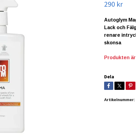
290 kr
Autoglym Mag
Lack och Fälg
renare intry
skonsa
Produkten är t
Dela
Artikelnummer: