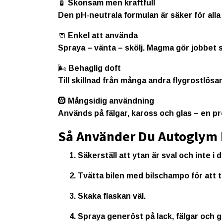
🧴
Skonsam men kraftfull
Den
pH-neutrala formulan
är säker för all
🧼
Enkel att använda
Spraya – vänta – skölj. Magma gör jobbet 
🌬️
Behaglig doft
Till skillnad från många andra flygrostlö
🛞
Mångsidig användning
Används på
fälgar, kaross och glas
– en pr
Så Använder Du Autoglym
Säkerställ att ytan är sval och inte i d
Tvätta bilen med bilschampo för att t
Skaka flaskan väl.
Spraya generöst på lack, fälgar och g