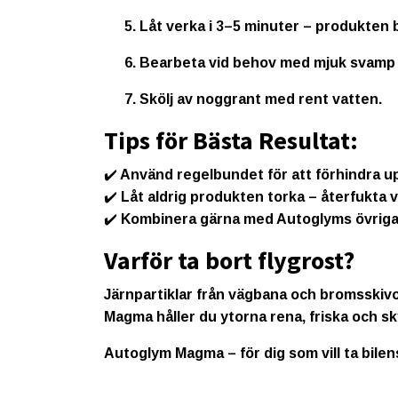
Låt verka i
3–5 minuter
– produkten bl
Bearbeta vid behov med mjuk svamp e
Skölj av noggrant med rent vatten.
Tips för Bästa Resultat:
✔️ Använd regelbundet för att förhindra u
✔️ Låt aldrig produkten torka – återfukta v
✔️ Kombinera gärna med Autoglyms övriga
Varför ta bort flygrost?
Järnpartiklar från vägbana och bromsskivo
Magma håller du ytorna rena, friska och s
Autoglym Magma – för dig som vill ta bilen