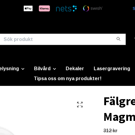
S
elysning
Bilvård
Dekaler
Lasergravering
Tipsa oss om nya produkter!
Fälgr
Magm
312 kr