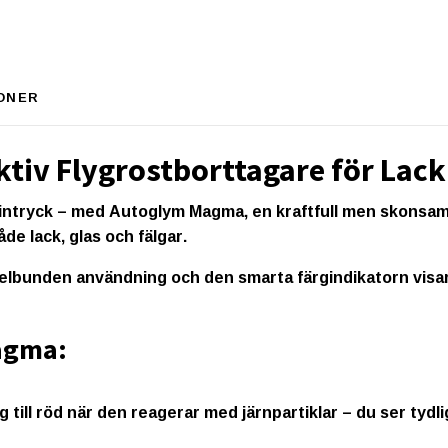
ONER
tiv Flygrostborttagare för Lack
 intryck – med
Autoglym Magma
, en kraftfull men skons
både
lack, glas och fälgar
.
elbunden användning och den smarta färgindikatorn visar
agma:
 till röd
när den reagerar med järnpartiklar – du ser tydli