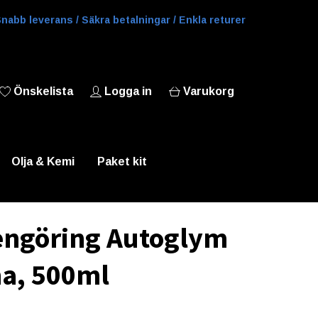
nabb leverans / Säkra betalningar / Enkla returer
Önskelista
Logga in
Varukorg
Olja & Kemi
Paket kit
engöring Autoglym
a, 500ml