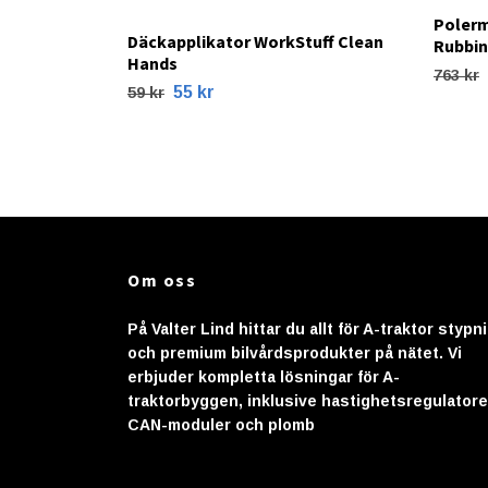
Polerm
Däckapplikator WorkStuff Clean
Rubbi
Hands
763 kr
55 kr
59 kr
Om oss
På Valter Lind hittar du allt för A-traktor stypn
och premium bilvårdsprodukter på nätet. Vi
erbjuder kompletta lösningar för A-
traktorbyggen, inklusive hastighetsregulatore
CAN-moduler och plomb