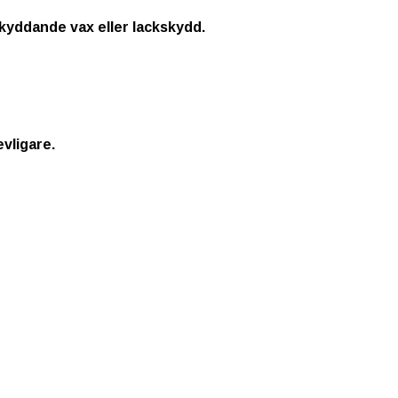
 skyddande vax eller lackskydd.
evligare.