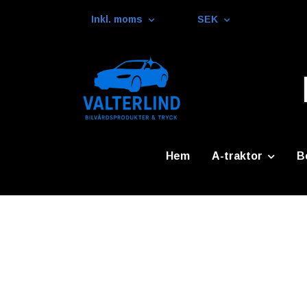
Inkl. moms
SEK
Hem
A-traktor
B