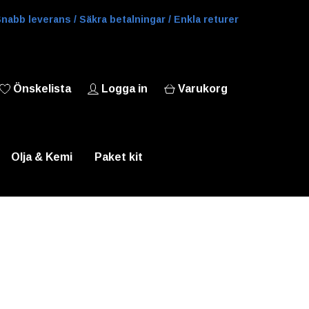
nabb leverans / Säkra betalningar / Enkla returer
Önskelista
Logga in
Varukorg
Olja & Kemi
Paket kit