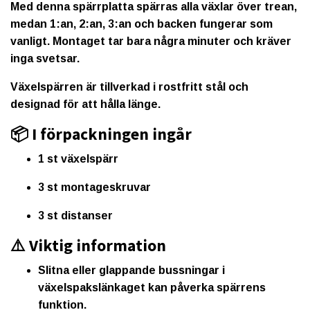
Med denna spärrplatta
spärras alla växlar över trean
,
medan
1:an, 2:an, 3:an och backen
fungerar som
vanligt. Montaget tar bara några minuter och kräver
inga svetsar.
Växelspärren är tillverkad i
rostfritt stål
och
designad för att hålla länge.
📦 I förpackningen ingår
1 st växelspärr
3 st montageskruvar
3 st distanser
⚠️ Viktig information
Slitna eller glappande
bussningar i
växelspakslänkaget
kan påverka spärrens
funktion.