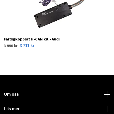
Färdigkopplat H-CAN kit - Audi
3 711 kr
3 990 kr
Om oss
Läs mer